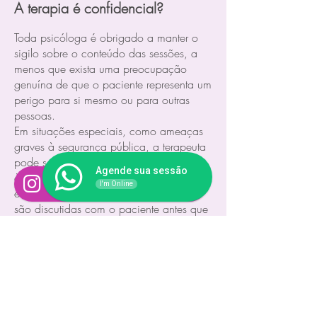
A terapia é confidencial?
Toda psicóloga é obrigado a manter o
sigilo sobre o conteúdo das sessões, a
menos que exista uma preocupação
genuína de que o paciente representa um
perigo para si mesmo ou para outras
pessoas.
Em situações especiais, como ameaças
graves à segurança pública, a terapeuta
pode ser obrigada a relatar informações
Agende sua sessão
às autoridades competentes. No entanto,
Acompanhe meus conteúdos
I'm Online
essas situações são raras e geralmente
são discutidas com o paciente antes que
qualquer seja ação tomada.
Qual a faixa etária atendida?
Adultos (18 a 59 anos).
Em quais períodos podem ser